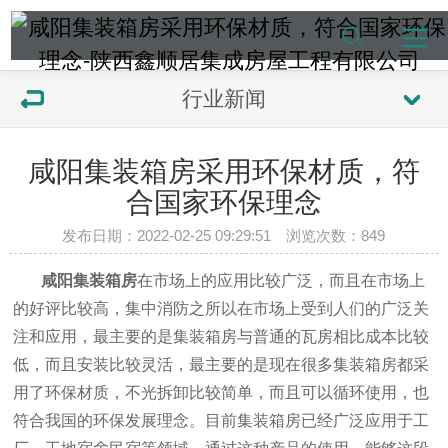
行业新闻
咸阳集装箱房采用环保材质，符
合国家环保理念
发布日期：2022-02-25 09:29:51 浏览次数：
849
咸阳集装箱房
在市场上的应用比较广泛，而且在市场上
的好评比较高，集中消防之所以在市场上受到人们的广泛关
注和应用，最主要的是集装箱房与普通的瓦房相比成本比较
低，而且安装比较灵活，最主要的是现在很多集装箱房都采
用了环保材质，不光拆卸比较简单，而且可以循环使用，也
符合我国的环保发展理念。目前集装箱房已经广泛应用于工