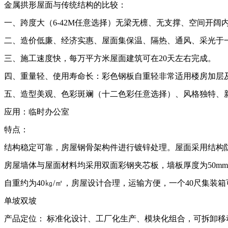
金属拱形屋面与传统结构的比较：
一、跨度大（6-42M任意选择）无梁无檩、无支撑、空间开阔
二、造价低廉、经济实惠、屋面集保温、隔热、通风、采光于
三、施工速度快，每万平方米屋面建筑可在20天左右完成。
四、重量轻、使用寿命长：彩色钢板自重轻非常适用楼房加层及
五、造型美观、色彩斑斓（十二色彩任意选择）、风格独特、
应用：临时办公室
特点：
结构稳定可靠，房屋钢骨架构件进行镀锌处理。屋面采用结构
房屋墙体与屋面材料均采用双面彩钢夹芯板，墙板厚度为50mm
自重约为40㎏/㎡，房屋设计合理，运输方便，一个40尺集装箱
单坡双坡
产品定位： 标准化设计、工厂化生产、模块化组合，可拆卸