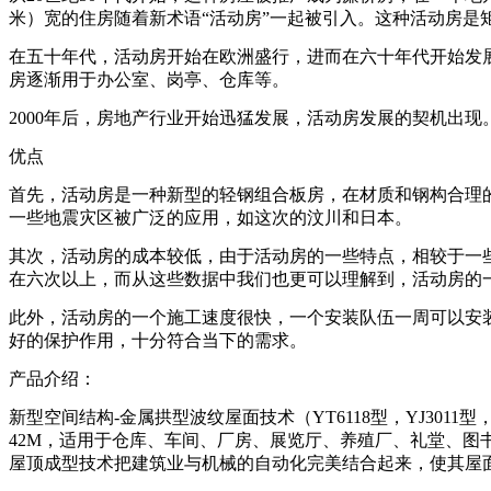
米）宽的住房随着新术语“活动房”一起被引入。这种活动房
在五十年代，活动房开始在欧洲盛行，进而在六十年代开始发
房逐渐用于办公室、岗亭、仓库等。
2000年后，房地产行业开始迅猛发展，活动房发展的契机出现
优点
首先，活动房是一种新型的轻钢组合板房，在材质和钢构合理的
一些地震灾区被广泛的应用，如这次的汶川和日本。
其次，活动房的成本较低，由于活动房的一些特点，相较于一
在六次以上，而从这些数据中我们也更可以理解到，活动房的
此外，活动房的一个施工速度很快，一个安装队伍一周可以安装
好的保护作用，十分符合当下的需求。
产品介绍：
新型空间结构-金属拱型波纹屋面技术（YT6118型，YJ30
42M，适用于仓库、车间、厂房、展览厅、养殖厂、礼堂、
屋顶成型技术把建筑业与机械的自动化完美结合起来，使其屋